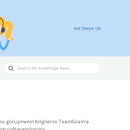
Asıl Siteye Git
Search
For
 ve bu görüşmenin bilgilerini TeamGram’a
işim sağlayabilirsiniz.