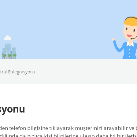
tral Entegrasyonu
asyonu
inden telefon bilgisine tıklayarak müşterinizi arayabilir
radığında da hızlıca kişi bilgilerine ulaşıp daha iyi bir ilet